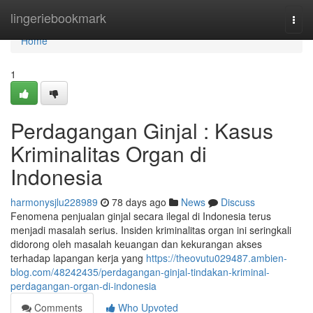
Home
lingeriebookmark
Togg
navi
Home
1
Perdagangan Ginjal : Kasus
Kriminalitas Organ di
Indonesia
harmonysjlu228989
78 days ago
News
Discuss
Fenomena penjualan ginjal secara ilegal di Indonesia terus
menjadi masalah serius. Insiden kriminalitas organ ini seringkali
didorong oleh masalah keuangan dan kekurangan akses
terhadap lapangan kerja yang
https://theovutu029487.ambien-
blog.com/48242435/perdagangan-ginjal-tindakan-kriminal-
perdagangan-organ-di-indonesia
Comments
Who Upvoted