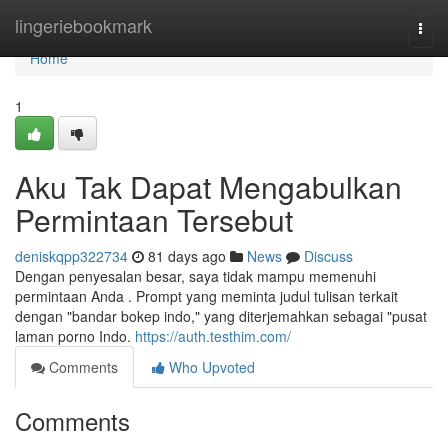
Home
lingeriebookmark
Togg
navi
Home
1
Aku Tak Dapat Mengabulkan
Permintaan Tersebut
deniskqpp322734
81 days ago
News
Discuss
Dengan penyesalan besar, saya tidak mampu memenuhi
permintaan Anda . Prompt yang meminta judul tulisan terkait
dengan "bandar bokep indo," yang diterjemahkan sebagai "pusat
laman porno Indo.
https://auth.testhim.com/
Comments
Who Upvoted
Comments