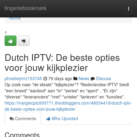
Home
lingeriebookmark
Togg
navi
Home
1
Dutch IPTV: De beste opties
voor jouw kijkplezier
phoebejmrz153745
79 days ago
News
Discuss
Op zoek naar "de ideale" "kijkplezier"? "Nederlandse IPTV" biedt
"een breed" "aanbod" aan "in" "series" en "sport" . "Er zijn"
"diverse" "leveranciers" "met" "unieke" "tarieven" en "functies" .
https://margiecpic000771.theobloggers.com/48034419/dutch-iptv-
de-beste-opties-voor-jouw-kijkplezier
Comments
Who Upvoted
Comments