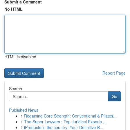
Submit a Comment
No HTML
HTML is disabled
Report Page
Search
Go
Published News
1
Regaining Core Strength: Conventional & Pilates...
1
The Super Lawyers : Top Juridical Experts ...
1
iProducts in the country: Your Definitive B...