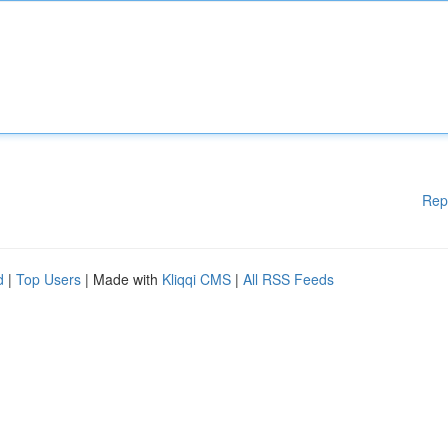
Rep
d
|
Top Users
| Made with
Kliqqi CMS
|
All RSS Feeds