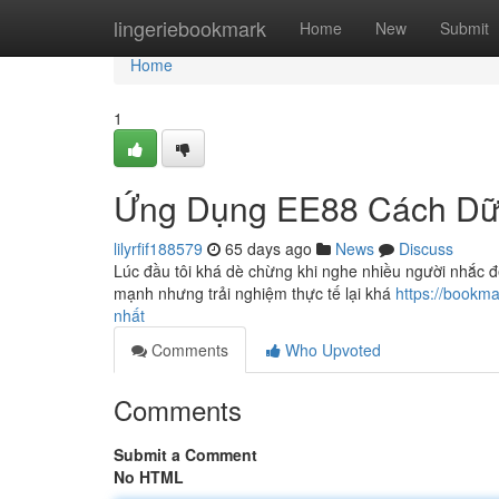
Home
lingeriebookmark
Home
New
Submit
Home
1
Ứng Dụng EE88 Cách Dữ D
lilyrfif188579
65 days ago
News
Discuss
Lúc đầu tôi khá dè chừng khi nghe nhiều người nhắc đ
mạnh nhưng trải nghiệm thực tế lại khá
https://bookm
nhất
Comments
Who Upvoted
Comments
Submit a Comment
No HTML