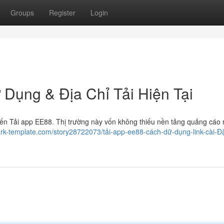
Groups
Register
Login
ụng & Địa Chỉ Tải Hiện Tại
ến Tải app EE88. Thị trường này vốn không thiếu nền tảng quảng cáo 
ark-template.com/story28722073/tải-app-ee88-cách-dữ-dụng-link-cài-Đ