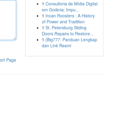
1
Consultoria de Mídia Digital
em Goiânia: Impu...
1
Incan Roosters : A History
of Power and Tradition
1
St. Petersburg Sliding
Doors Repairs to Restore...
1
{Big777: Panduan Lengkap
dan Link Resmi
ort Page