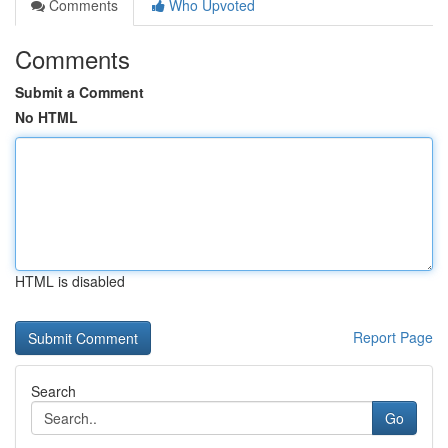
Comments
Who Upvoted
Comments
Submit a Comment
No HTML
HTML is disabled
Report Page
Search
Go