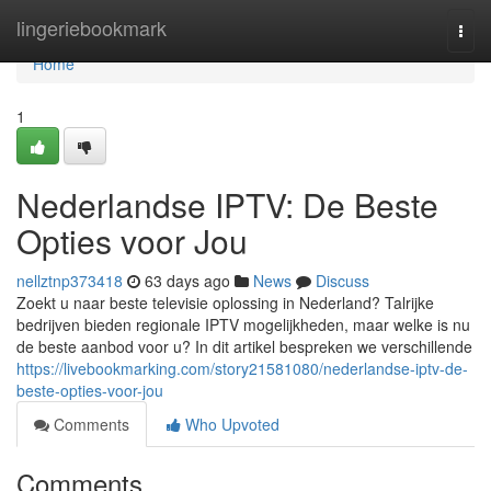
Home
lingeriebookmark
Togg
navi
Home
1
Nederlandse IPTV: De Beste
Opties voor Jou
nellztnp373418
63 days ago
News
Discuss
Zoekt u naar beste televisie oplossing in Nederland? Talrijke
bedrijven bieden regionale IPTV mogelijkheden, maar welke is nu
de beste aanbod voor u? In dit artikel bespreken we verschillende
https://livebookmarking.com/story21581080/nederlandse-iptv-de-
beste-opties-voor-jou
Comments
Who Upvoted
Comments