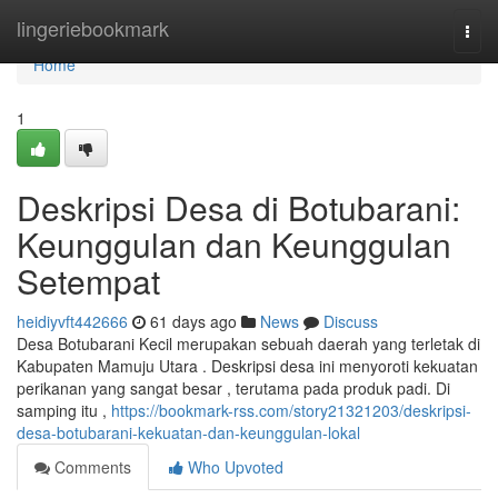
Home
lingeriebookmark
Togg
navi
Home
1
Deskripsi Desa di Botubarani:
Keunggulan dan Keunggulan
Setempat
heidiyvft442666
61 days ago
News
Discuss
Desa Botubarani Kecil merupakan sebuah daerah yang terletak di
Kabupaten Mamuju Utara . Deskripsi desa ini menyoroti kekuatan
perikanan yang sangat besar , terutama pada produk padi. Di
samping itu ,
https://bookmark-rss.com/story21321203/deskripsi-
desa-botubarani-kekuatan-dan-keunggulan-lokal
Comments
Who Upvoted