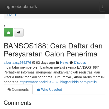
Home
lingeriebookmark
Togg
navi
Home
1
BANSOS188: Cara Daftar dan
Persyaratan Calon Penerima
albertaxsy269276
62 days ago
News
Discuss
Ingin tahu memperoleh bantuan melalui skema BANSOS188?
Perhatikan informasi mengenai langkah-langkah registrasi dan
kriteria untuk menjadi penerima . Umumnya , Anda harus memiliki
beberapa
https://marvineckd812878.blogscribble.com/profile
Comments
Who Upvoted
Comments