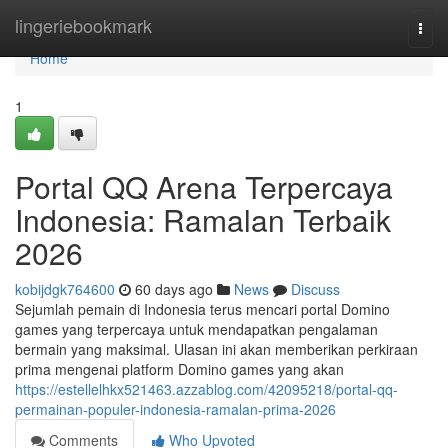
Home
lingeriebookmark
Togg
navi
Home
1
Portal QQ Arena Terpercaya
Indonesia: Ramalan Terbaik
2026
kobijdgk764600
60 days ago
News
Discuss
Sejumlah pemain di Indonesia terus mencari portal Domino
games yang terpercaya untuk mendapatkan pengalaman
bermain yang maksimal. Ulasan ini akan memberikan perkiraan
prima mengenai platform Domino games yang akan
https://estellelhkx521463.azzablog.com/42095218/portal-qq-
permainan-populer-indonesia-ramalan-prima-2026
Comments
Who Upvoted