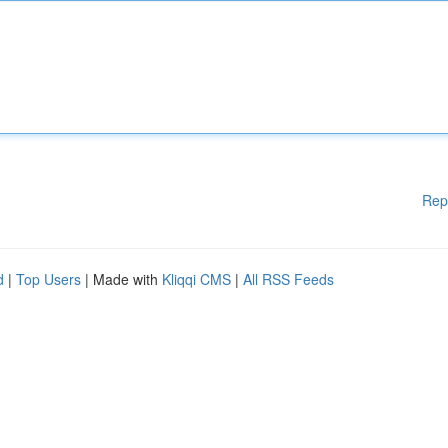
Rep
d
|
Top Users
| Made with
Kliqqi CMS
|
All RSS Feeds