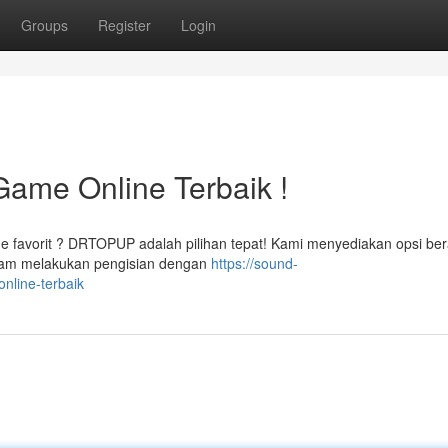
Groups
Register
Login
ame Online Terbaik !
ine favorit ? DRTOPUP adalah pilihan tepat! Kami menyediakan opsi b
lam melakukan pengisian dengan
https://sound-
nline-terbaik