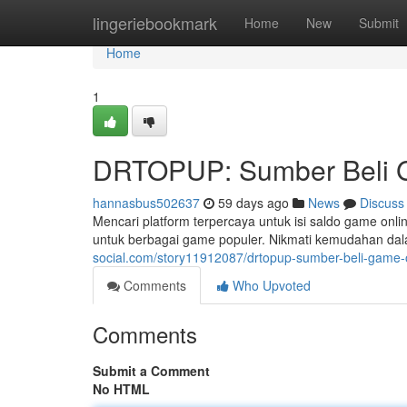
Home
lingeriebookmark
Home
New
Submit
Home
1
DRTOPUP: Sumber Beli G
hannasbus502637
59 days ago
News
Discuss
Mencari platform terpercaya untuk isi saldo game onl
untuk berbagai game populer. Nikmati kemudahan da
social.com/story11912087/drtopup-sumber-beli-game-o
Comments
Who Upvoted
Comments
Submit a Comment
No HTML