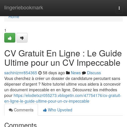
Home
lingeriebookmark
Togg
navi
Home
1
CV Gratuit En Ligne : Le Guide
Ultime pour un CV Impeccable
sachinizmr854365
58 days ago
News
Discuss
Vous cherchez à créer un dossier de candidature percutant sans
dépenser d'argent ? Notre tutoriel ultime vous aidera à concevoir
un document impeccable en en ligne. Découvrez les méthodes
pour
https://elodietxzr055273.vblogetin.com/47754176/cv-gratuit-
en-ligne-le-guide-ultime-pour-un-cv-impeccable
Comments
Who Upvoted
Comments