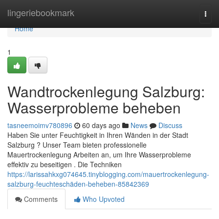
Home
lingeriebookmark
Togg
navi
Home
1
Wandtrockenlegung Salzburg:
Wasserprobleme beheben
tasneemoimv780896
60 days ago
News
Discuss
Haben Sie unter Feuchtigkeit in Ihren Wänden in der Stadt
Salzburg ? Unser Team bieten professionelle
Mauertrockenlegung Arbeiten an, um Ihre Wasserprobleme
effektiv zu beseitigen . Die Techniken
https://larissahkxg074645.tinyblogging.com/mauertrockenlegung-
salzburg-feuchteschäden-beheben-85842369
Comments
Who Upvoted