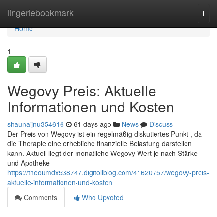
Home
lingeriebookmark
Togg
navi
Home
1
Wegovy Preis: Aktuelle
Informationen und Kosten
shaunaijnu354616
61 days ago
News
Discuss
Der Preis von Wegovy ist ein regelmäßig diskutiertes Punkt , da
die Therapie eine erhebliche finanzielle Belastung darstellen
kann. Aktuell liegt der monatliche Wegovy Wert je nach Stärke
und Apotheke
https://theoumdx538747.digitollblog.com/41620757/wegovy-preis-
aktuelle-informationen-und-kosten
Comments
Who Upvoted