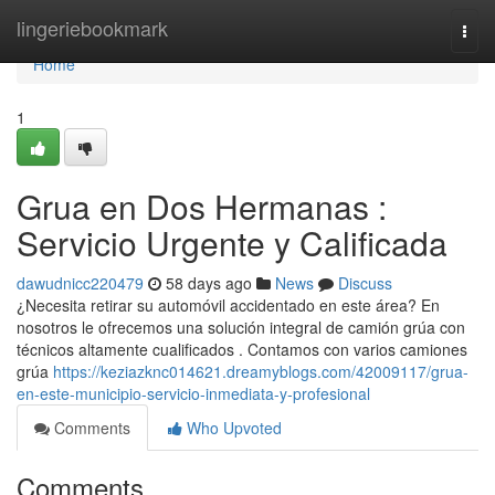
Home
lingeriebookmark
Togg
navi
Home
1
Grua en Dos Hermanas :
Servicio Urgente y Calificada
dawudnicc220479
58 days ago
News
Discuss
¿Necesita retirar su automóvil accidentado en este área? En
nosotros le ofrecemos una solución integral de camión grúa con
técnicos altamente cualificados . Contamos con varios camiones
grúa
https://keziazknc014621.dreamyblogs.com/42009117/grua-
en-este-municipio-servicio-inmediata-y-profesional
Comments
Who Upvoted
Comments