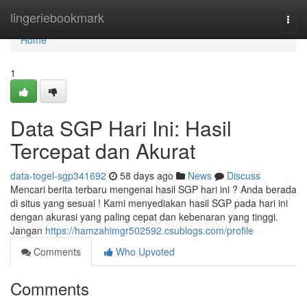
Home
lingeriebookmark
Togg
navi
Home
1
Data SGP Hari Ini: Hasil
Tercepat dan Akurat
data-togel-sgp341692
58 days ago
News
Discuss
Mencari berita terbaru mengenai hasil SGP hari ini ? Anda berada
di situs yang sesuai ! Kami menyediakan hasil SGP pada hari ini
dengan akurasi yang paling cepat dan kebenaran yang tinggi.
Jangan
https://hamzahimgr502592.csublogs.com/profile
Comments
Who Upvoted
Comments