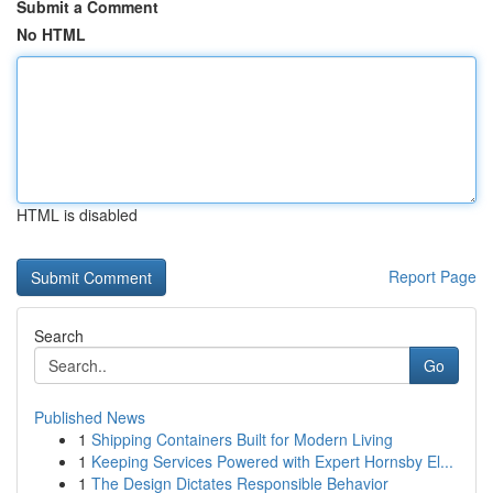
Submit a Comment
No HTML
HTML is disabled
Report Page
Search
Go
Published News
1
Shipping Containers Built for Modern Living
1
Keeping Services Powered with Expert Hornsby El...
1
The Design Dictates Responsible Behavior