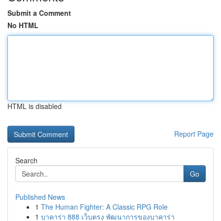
Submit a Comment
No HTML
HTML is disabled
Report Page
Search
Go
Published News
1
The Human Fighter: A Classic RPG Role
1
บาคาร่า 888 เว็บตรง พัฒนาการของบาคาร่า