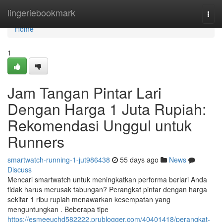
Home
lingeriebookmark
Togg
navi
Home
1
Jam Tangan Pintar Lari
Dengan Harga 1 Juta Rupiah:
Rekomendasi Unggul untuk
Runners
smartwatch-running-1-jut986438
55 days ago
News
Discuss
Mencari smartwatch untuk meningkatkan performa berlari Anda
tidak harus merusak tabungan? Perangkat pintar dengan harga
sekitar 1 ribu rupiah menawarkan kesempatan yang
menguntungkan . Beberapa tipe
https://esmeeuchd582222.prublogger.com/40401418/perangkat-