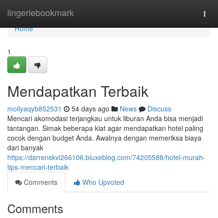
Home
lingeriebookmark
Togg
navi
Home
1
Mendapatkan Terbaik
mollyaqyb852531
54 days ago
News
Discuss
Mencari akomodasi terjangkau untuk liburan Anda bisa menjadi
tantangan. Simak beberapa kiat agar mendapatkan hotel paling
cocok dengan budget Anda. Awalnya dengan memeriksa biaya
dari banyak
https://darrenskvi266106.bluxeblog.com/74205588/hotel-murah-
tips-mencari-terbaik
Comments
Who Upvoted
Comments