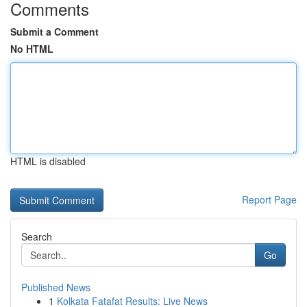
Comments
Submit a Comment
No HTML
HTML is disabled
Report Page
Search
Go
Published News
1
Kolkata Fatafat Results: Live News