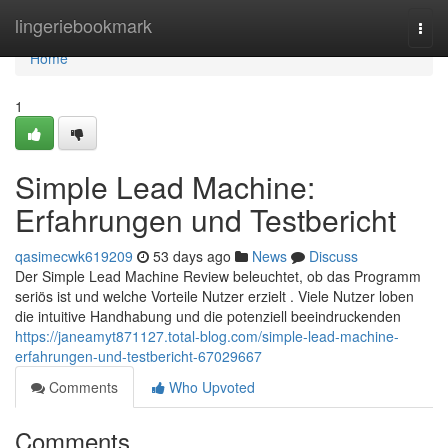
Home
lingeriebookmark
Togg
navi
Home
1
Simple Lead Machine:
Erfahrungen und Testbericht
qasimecwk619209
53 days ago
News
Discuss
Der Simple Lead Machine Review beleuchtet, ob das Programm
seriös ist und welche Vorteile Nutzer erzielt . Viele Nutzer loben
die intuitive Handhabung und die potenziell beeindruckenden
https://janeamyt871127.total-blog.com/simple-lead-machine-
erfahrungen-und-testbericht-67029667
Comments
Who Upvoted
Comments