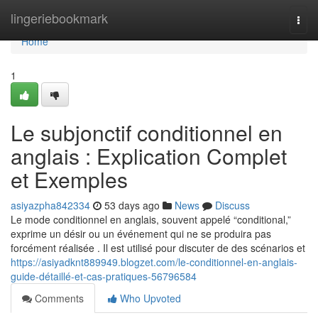
Home
lingeriebookmark
Togg
navi
Home
1
Le subjonctif conditionnel en
anglais : Explication Complet
et Exemples
asiyazpha842334
53 days ago
News
Discuss
Le mode conditionnel en anglais, souvent appelé “conditional,”
exprime un désir ou un événement qui ne se produira pas
forcément réalisée . Il est utilisé pour discuter de des scénarios et
https://asiyadknt889949.blogzet.com/le-conditionnel-en-anglais-
guide-détaillé-et-cas-pratiques-56796584
Comments
Who Upvoted