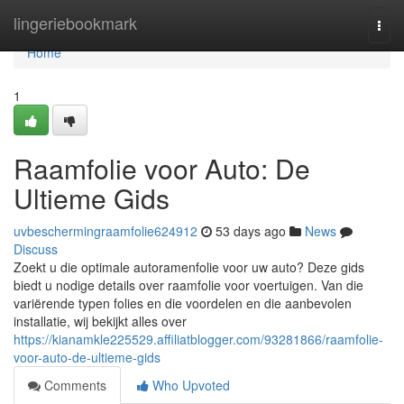
Home
lingeriebookmark
Togg
navi
Home
1
Raamfolie voor Auto: De
Ultieme Gids
uvbeschermingraamfolie624912
53 days ago
News
Discuss
Zoekt u die optimale autoramenfolie voor uw auto? Deze gids
biedt u nodige details over raamfolie voor voertuigen. Van die
variërende typen folies en die voordelen en die aanbevolen
installatie, wij bekijkt alles over
https://kianamkle225529.affiliatblogger.com/93281866/raamfolie-
voor-auto-de-ultieme-gids
Comments
Who Upvoted