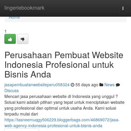
Home
lingeriebookmark
Togg
navi
Home
1
Perusahaan Pembuat Website
Indonesia Profesional untuk
Bisnis Anda
jasapembuatanwebsiteperu058324
55 days ago
News
Discuss
Mencari jasa perusahaan website di Indonesia yang unggul ?
Solusi kami adalah pilihan yang tepat untuk menciptakan website
yang profesional dan optimal untuk usaha Anda. Kami solusi
terpadu mulai dari
https://tasneemuqgy506229.bloggerbags.com/46869072/jasa-
web-agency-indonesia-profesional-untuk-bisnis-anda