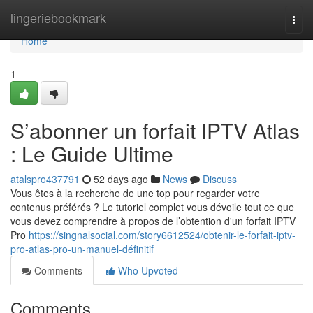
Home
lingeriebookmark
Togg
navi
Home
1
S’abonner un forfait IPTV Atlas
: Le Guide Ultime
atalspro437791
52 days ago
News
Discuss
Vous êtes à la recherche de une top pour regarder votre
contenus préférés ? Le tutoriel complet vous dévoile tout ce que
vous devez comprendre à propos de l’obtention d'un forfait IPTV
Pro
https://singnalsocial.com/story6612524/obtenir-le-forfait-iptv-
pro-atlas-pro-un-manuel-définitif
Comments
Who Upvoted
Comments