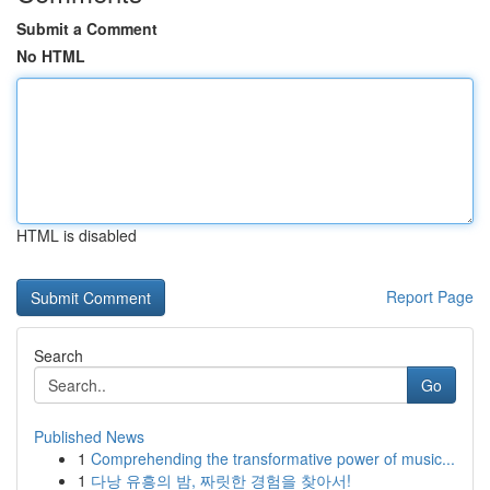
Submit a Comment
No HTML
HTML is disabled
Report Page
Search
Go
Published News
1
Comprehending the transformative power of music...
1
다낭 유흥의 밤, 짜릿한 경험을 찾아서!