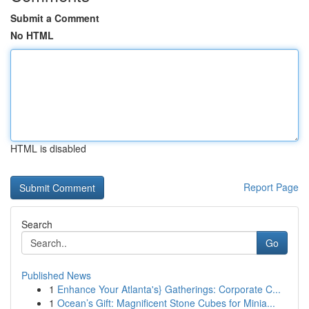
Submit a Comment
No HTML
HTML is disabled
Report Page
Search
Go
Published News
1
Enhance Your Atlanta's} Gatherings: Corporate C...
1
Ocean’s Gift: Magnificent Stone Cubes for Minia...