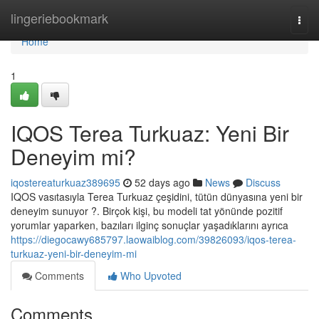
Home
lingeriebookmark
Togg
navi
Home
1
IQOS Terea Turkuaz: Yeni Bir
Deneyim mi?
iqostereaturkuaz389695
52 days ago
News
Discuss
IQOS vasıtasıyla Terea Turkuaz çeşidini, tütün dünyasına yeni bir
deneyim sunuyor ?. Birçok kişi, bu modeli tat yönünde pozitif
yorumlar yaparken, bazıları ilginç sonuçlar yaşadıklarını ayrıca
https://diegocawy685797.laowaiblog.com/39826093/iqos-terea-
turkuaz-yeni-bir-deneyim-mi
Comments
Who Upvoted
Comments