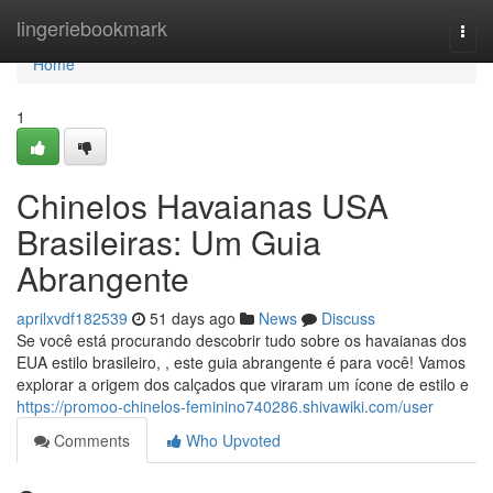
Home
lingeriebookmark
Togg
navi
Home
1
Chinelos Havaianas USA
Brasileiras: Um Guia
Abrangente
aprilxvdf182539
51 days ago
News
Discuss
Se você está procurando descobrir tudo sobre os havaianas dos
EUA estilo brasileiro, , este guia abrangente é para você! Vamos
explorar a origem dos calçados que viraram um ícone de estilo e
https://promoo-chinelos-feminino740286.shivawiki.com/user
Comments
Who Upvoted