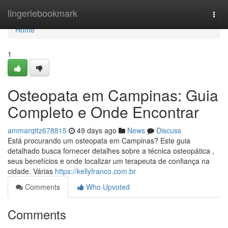
Home
lingeriebookmark
Togg
navi
Home
1
Osteopata em Campinas: Guia
Completo e Onde Encontrar
ammarqttz678815
49 days ago
News
Discuss
Está procurando um osteopata em Campinas? Este guia
detalhado busca fornecer detalhes sobre a técnica osteopática ,
seus benefícios e onde localizar um terapeuta de confiança na
cidade. Várias
https://kellyfranco.com.br
Comments
Who Upvoted
Comments