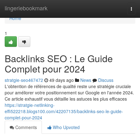
Home
lingeriebookmark
Togg
navi
Home
1
Backlinks SEO : Le Guide
Complet pour 2024
stratgie-seo467472
49 days ago
News
Discuss
L'obtention de références de qualité reste une stratégie cruciale
pour améliorer votre positionnement sur Google en l'année 2024.
Ce article exhaustif vous détaille les astuces les plus efficaces
https://stratgie-netlinking-
effi522218.blogs100.com/42207135/backlinks-seo-le-guide-
complet-pour-2024
Comments
Who Upvoted