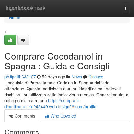
Home
lingeriebookmark
Togg
navi
Home
1
Comprare Cocodamol in
Spagna : Guida e Consigli
philipotth633127
52 days ago
News
Discuss
L'acquisto di Paracetamolo-Codeina in Spagna richiede
attenzione. Questo medicinale è un antidolorifico con notevoli
rischi se non utilizzato sotto indicazione medica. Generalmente, è
obbligatorio avere una
https://comprare-
dimetilmercurio245449.webdesign96.com/profile
Comments
Who Upvoted
Comments