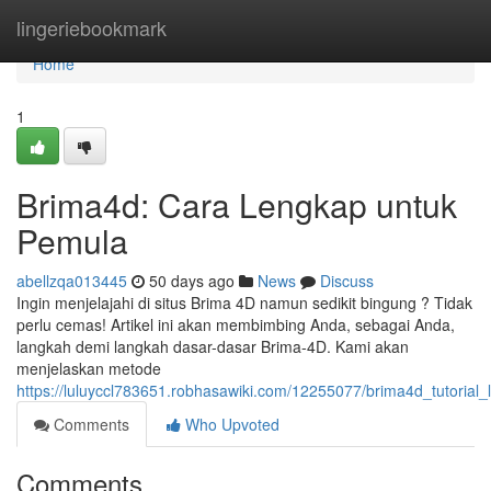
Home
lingeriebookmark
Home
1
Brima4d: Cara Lengkap untuk
Pemula
abellzqa013445
50 days ago
News
Discuss
Ingin menjelajahi di situs Brima 4D namun sedikit bingung ? Tidak
perlu cemas! Artikel ini akan membimbing Anda, sebagai Anda,
langkah demi langkah dasar-dasar Brima-4D. Kami akan
menjelaskan metode
https://luluyccl783651.robhasawiki.com/12255077/brima4d_tutoria
Comments
Who Upvoted
Comments