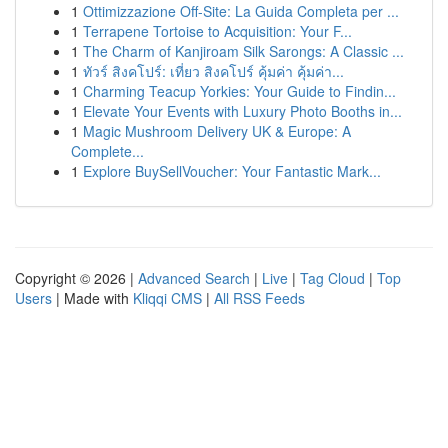
1
Ottimizzazione Off-Site: La Guida Completa per ...
1
Terrapene Tortoise to Acquisition: Your F...
1
The Charm of Kanjiroam Silk Sarongs: A Classic ...
1
ทัวร์ สิงคโปร์: เที่ยว สิงคโปร์ คุ้มค่า คุ้มค่า...
1
Charming Teacup Yorkies: Your Guide to Findin...
1
Elevate Your Events with Luxury Photo Booths in...
1
Magic Mushroom Delivery UK & Europe: A
Complete...
1
Explore BuySellVoucher: Your Fantastic Mark...
Copyright © 2026 |
Advanced Search
|
Live
|
Tag Cloud
|
Top
Users
| Made with
Kliqqi CMS
|
All RSS Feeds