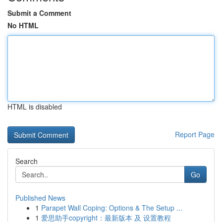
Submit a Comment
No HTML
HTML is disabled
Report Page
Search
Go
Published News
1
Parapet Wall Coping: Options & The Setup ...
1
爱思助手copyright：最新版本 及 设置教程