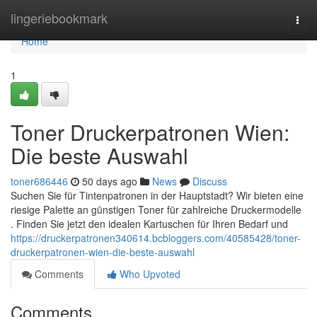
Home
lingeriebookmark
Togg
navi
Home
1
Toner Druckerpatronen Wien:
Die beste Auswahl
toner686446
50 days ago
News
Discuss
Suchen Sie für Tintenpatronen in der Hauptstadt? Wir bieten eine
riesige Palette an günstigen Toner für zahlreiche Druckermodelle
. Finden Sie jetzt den idealen Kartuschen für Ihren Bedarf und
https://druckerpatronen340614.bcbloggers.com/40585428/toner-
druckerpatronen-wien-die-beste-auswahl
Comments
Who Upvoted
Comments