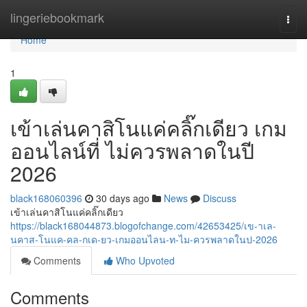
Home
lingeriebookmark
Togg
navi
Home
1
เข้าเล่นคาสิโนแค่คลิ๊กเดียว เกม
ออนไลน์ที่ ไม่ควรพลาดในปี
2026
black168060396
30 days ago
News
Discuss
เข้าเล่นคาสิโนแค่คลิ๊กเดียว
https://black168044873.blogofchange.com/42653425/เข-าเล-
นคาส-โนแค-คล-กเด-ยว-เกมออนไลน-ท-ไม-ควรพลาดในป-2026
Comments
Who Upvoted
Comments