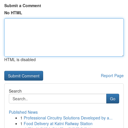
Submit a Comment
No HTML
HTML is disabled
Report Page
Search
Go
Published News
1
Professional Circuitry Solutions Developed by a...
1
Food Delivery at Katni Railway Station