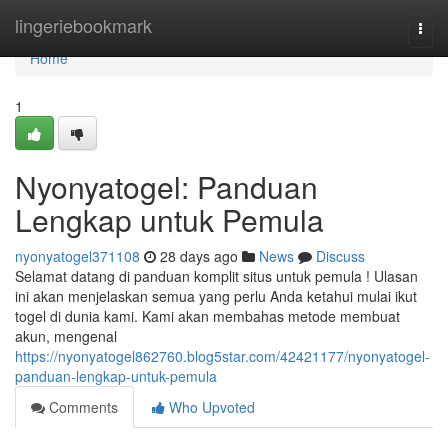
Home
lingeriebookmark
Togg
navi
Home
1
Nyonyatogel: Panduan
Lengkap untuk Pemula
nyonyatogel371108
28 days ago
News
Discuss
Selamat datang di panduan komplit situs untuk pemula ! Ulasan
ini akan menjelaskan semua yang perlu Anda ketahui mulai ikut
togel di dunia kami. Kami akan membahas metode membuat
akun, mengenal
https://nyonyatogel862760.blog5star.com/42421177/nyonyatogel-
panduan-lengkap-untuk-pemula
Comments
Who Upvoted