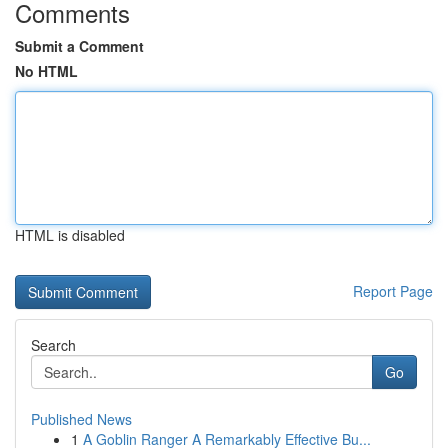
Comments
Submit a Comment
No HTML
HTML is disabled
Report Page
Search
Go
Published News
1
A Goblin Ranger A Remarkably Effective Bu...