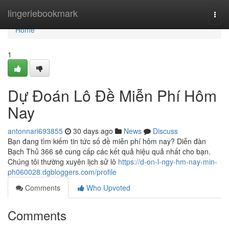
Home
lingeriebookmark
Togg
navi
Home
1
Dự Đoán Lô Đề Miễn Phí Hôm
Nay
antonnari693855
30 days ago
News
Discuss
Bạn đang tìm kiếm tin tức số đề miễn phí hôm nay? Diễn đàn
Bạch Thủ 366 sẽ cung cấp các kết quả hiệu quả nhất cho bạn.
Chúng tôi thường xuyên lịch sử lô
https://d-on-l-ngy-hm-nay-min-
ph060028.dgbloggers.com/profile
Comments
Who Upvoted
Comments