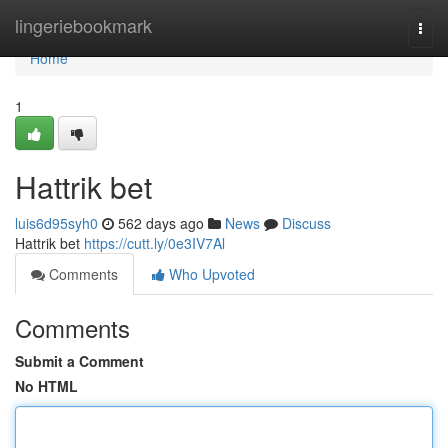
Home
lingeriebookmark
Togg
navi
Home
1
Hattrik bet
luis6d95syh0
562 days ago
News
Discuss
Hattrik bet
https://cutt.ly/0e3IV7Al
Comments
Who Upvoted
Comments
Submit a Comment
No HTML