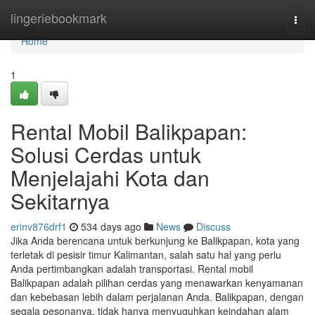
Home
lingeriebookmark
Togg
navi
Home
1
Rental Mobil Balikpapan:
Solusi Cerdas untuk
Menjelajahi Kota dan
Sekitarnya
erinv876drf1
534 days ago
News
Discuss
Jika Anda berencana untuk berkunjung ke Balikpapan, kota yang
terletak di pesisir timur Kalimantan, salah satu hal yang perlu
Anda pertimbangkan adalah transportasi. Rental mobil
Balikpapan adalah pilihan cerdas yang menawarkan kenyamanan
dan kebebasan lebih dalam perjalanan Anda. Balikpapan, dengan
segala pesonanya, tidak hanya menyuguhkan keindahan alam