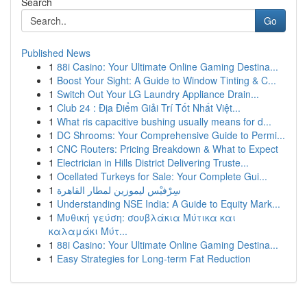
Search
Go
Published News
1
88i Casino: Your Ultimate Online Gaming Destina...
1
Boost Your Sight: A Guide to Window Tinting & C...
1
Switch Out Your LG Laundry Appliance Drain...
1
Club 24 : Địa Điểm Giải Trí Tốt Nhất Việt...
1
What ris capacitive bushing usually means for d...
1
DC Shrooms: Your Comprehensive Guide to Permi...
1
CNC Routers: Pricing Breakdown & What to Expect
1
Electrician in Hills District Delivering Truste...
1
Ocellated Turkeys for Sale: Your Complete Gui...
1
سِرْفيْس ليموزين لمطار القاهرة
1
Understanding NSE India: A Guide to Equity Mark...
1
Μυθική γεύση: σουβλάκια Μύτικα και
καλαμάκι Μύτ...
1
88i Casino: Your Ultimate Online Gaming Destina...
1
Easy Strategies for Long-term Fat Reduction