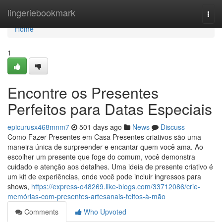
Home
lingeriebookmark
Togg
navi
Home
1
Encontre os Presentes
Perfeitos para Datas Especiais
epicurusx468mnm7
501 days ago
News
Discuss
Como Fazer Presentes em Casa Presentes criativos são uma
maneira única de surpreender e encantar quem você ama. Ao
escolher um presente que foge do comum, você demonstra
cuidado e atenção aos detalhes. Uma ideia de presente criativo é
um kit de experiências, onde você pode incluir ingressos para
shows,
https://express-o48269.like-blogs.com/33712086/crie-
memórias-com-presentes-artesanais-feitos-à-mão
Comments
Who Upvoted