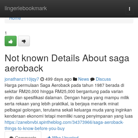
Home
lingeriebookmark
Togg
navi
Home
1
Not known Details About saga
aeroback
jonathanz110jqy7
499 days ago
News
Discuss
Harga permulaan Saga Aeroback pada tahun 1987 berada di
sekitar RM20,000 hingga RM25,000 bergantung pada varian
enjin dan spesifikasi dalaman. Dengan harga yang mampu milik
serta rekaan yang lebih praktikal, ia berjaya menarik minat
pelbagai golongan, terutama sekali keluarga muda yang inginkan
kenderaan ekonomi tetapi memiliki ruang penyimpanan yang luas
https://zanebnvbi.spintheblog.com/34373966/saga-aeroback-
things-to-know-before-you-buy
Comments
Who Upvoted