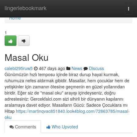
Home
lingeriebookmark
Togg
navi
Home
1
Masal Oku
calebi295ruw5
467 days ago
News
Discuss
Günümüzün hızlı temposu içinde biraz durup hayal kurmak,
ruhumuza nefes aldırmak gibidir. Masallar, hem çocuklar hem de
yetişkinler için zamanın ötesine geçmenin en güzel yollarından
biridir. Eğer siz de "masal oku" arayışı içindeyseniz, doğru
adrestesiniz: Gercekfalci.com sizi sihirli bir dünyanın kapılarını
aralamaya davet ediyor. Masalların Gücü: Sadece Çocuklara mı
Hitap
https://martinqvac851840.look4blog.com/72863785/masal-
oku
Comments
Who Upvoted