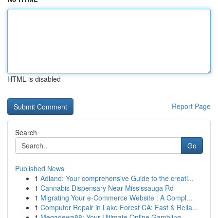
HTML is disabled
Report Page
Search
Go
Published News
1
Adland: Your comprehensive Guide to the creati...
1
Cannabis Dispensary Near Mississauga Rd
1
Migrating Your e-Commerce Website : A Compl...
1
Computer Repair in Lake Forest CA: Fast & Relia...
1
Megadewa88: Your Ultimate Online Gambling