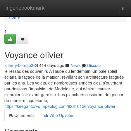
Home
lingeriebookmark
Togg
navi
Home
1
Voyance olivier
luthery424nab3
414 days ago
News
Discuss
le ressac des souvenirs À l’aube du lendemain, un pâle soleil
éclaira la façade de la maison, révélant son architecture fatiguée
par les ans. Les volets, de nombreuses années clos, s’ouvrirent
par-dessous l’impulsion de Madeleine, qui désirait causer
s'enrôler l’air avant-gardiste. Les planchers cessèrent de grincer
de manière inquiétante,
https://keeganfczvq.mpeblog.com/62810156/voyance-olivier
Comments
Who Upvoted
Comments