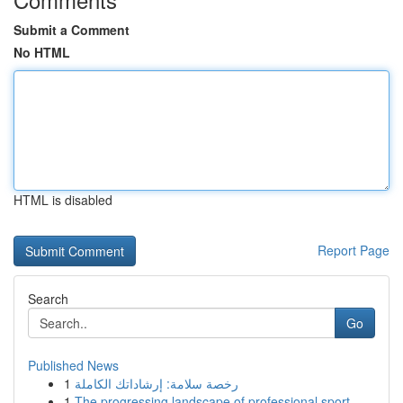
Submit a Comment
No HTML
HTML is disabled
Report Page
Search
Go
Published News
1
رخصة سلامة: إرشاداتك الكاملة
1
The progressing landscape of professional sport...