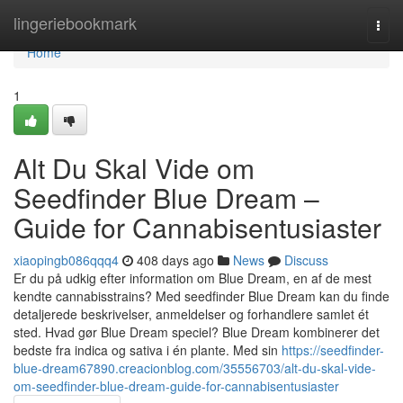
Home
lingeriebookmark
Togg
navi
Home
1
Alt Du Skal Vide om
Seedfinder Blue Dream –
Guide for Cannabisentusiaster
xiaopingb086qqq4
408 days ago
News
Discuss
Er du på udkig efter information om Blue Dream, en af de mest
kendte cannabisstrains? Med seedfinder Blue Dream kan du finde
detaljerede beskrivelser, anmeldelser og forhandlere samlet ét
sted. Hvad gør Blue Dream speciel? Blue Dream kombinerer det
bedste fra indica og sativa i én plante. Med sin
https://seedfinder-
blue-dream67890.creacionblog.com/35556703/alt-du-skal-vide-
om-seedfinder-blue-dream-guide-for-cannabisentusiaster