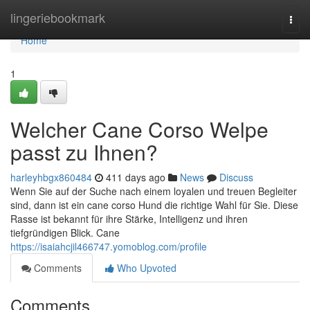
Home
lingeriebookmark
Togg
navi
Home
1
Welcher Cane Corso Welpe
passt zu Ihnen?
harleyhbgx860484
411 days ago
News
Discuss
Wenn Sie auf der Suche nach einem loyalen und treuen Begleiter
sind, dann ist ein cane corso Hund die richtige Wahl für Sie. Diese
Rasse ist bekannt für ihre Stärke, Intelligenz und ihren
tiefgründigen Blick. Cane
https://isaiahcjil466747.yomoblog.com/profile
Comments
Who Upvoted
Comments