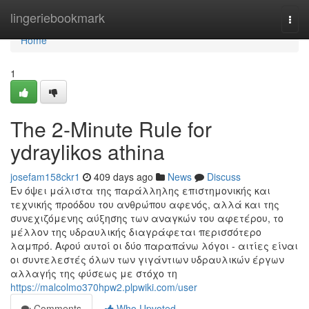
Home
lingeriebookmark
Togg
navi
Home
1
The 2-Minute Rule for
ydraylikos athina
josefam158ckr1
409 days ago
News
Discuss
Εν όψει μάλιστα της παράλληλης επιστημονικής και
τεχνικής προόδου του ανθρώπου αφενός, αλλά και της
συνεχιζόμενης αύξησης των αναγκών του αφετέρου, το
μέλλον της υδραυλικής διαγράφεται περισσότερο
λαμπρό. Αφού αυτοί οι δύο παραπάνω λόγοι - αιτίες είναι
οι συντελεστές όλων των γιγάντιων υδραυλικών έργων
αλλαγής της φύσεως με στόχο τη
https://malcolmo370hpw2.plpwiki.com/user
Comments
Who Upvoted