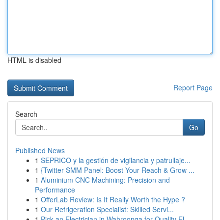
HTML is disabled
Report Page
Search
Go
Published News
1
SEPRICO y la gestión de vigilancia y patrullaje...
1
{Twitter SMM Panel: Boost Your Reach & Grow ...
1
Aluminium CNC Machining: Precision and
Performance
1
OfferLab Review: Is It Really Worth the Hype ?
1
Our Refrigeration Specialist: Skilled Servi...
1
Pick an Electrician in Wahroonga for Quality El...