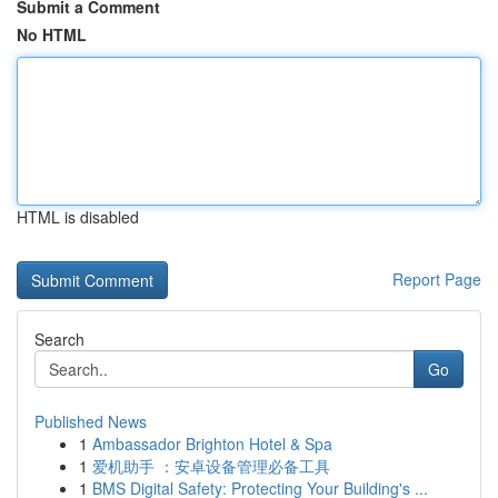
Submit a Comment
No HTML
HTML is disabled
Report Page
Search
Go
Published News
1
Ambassador Brighton Hotel & Spa
1
爱机助手 ：安卓设备管理必备工具
1
BMS Digital Safety: Protecting Your Building's ...