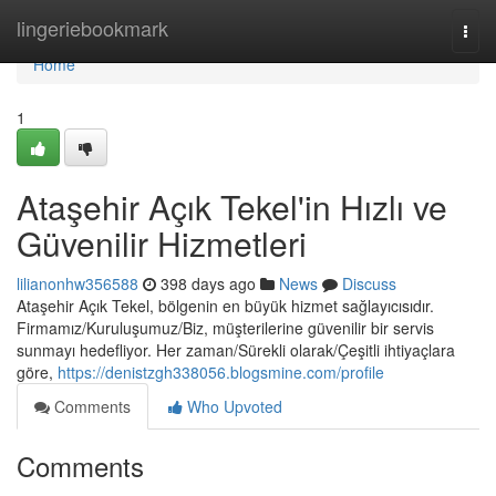
Home
lingeriebookmark
Togg
navi
Home
1
Ataşehir Açık Tekel'in Hızlı ve
Güvenilir Hizmetleri
lilianonhw356588
398 days ago
News
Discuss
Ataşehir Açık Tekel, bölgenin en büyük hizmet sağlayıcısıdır.
Firmamız/Kuruluşumuz/Biz, müşterilerine güvenilir bir servis
sunmayı hedefliyor. Her zaman/Sürekli olarak/Çeşitli ihtiyaçlara
göre,
https://denistzgh338056.blogsmine.com/profile
Comments
Who Upvoted
Comments