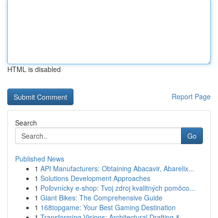
HTML is disabled
Report Page
Search
Go
Published News
1
API Manufacturers: Obtaining Abacavir, Abarelix...
1
Solutions Development Approaches
1
Poľovnícky e-shop: Tvoj zdroj kvalitných pomôco...
1
Giant Bikes: The Comprehensive Guide
1
168topgame: Your Best Gaming Destination
1
Transforming Visions: Architectural Drafting & ...