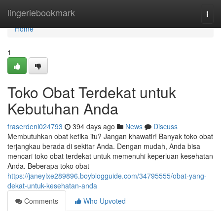
Home
lingeriebookmark
Togg
navi
Home
1
Toko Obat Terdekat untuk
Kebutuhan Anda
fraserdeni024793
394 days ago
News
Discuss
Membutuhkan obat ketika itu? Jangan khawatir! Banyak toko obat
terjangkau berada di sekitar Anda. Dengan mudah, Anda bisa
mencari toko obat terdekat untuk memenuhi keperluan kesehatan
Anda. Beberapa toko obat
https://janeylxe289896.boyblogguide.com/34795555/obat-yang-
dekat-untuk-kesehatan-anda
Comments
Who Upvoted